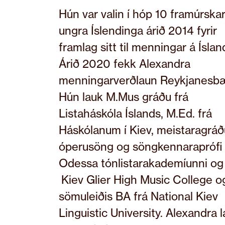
Hún var valin í hóp 10 framúrska
ungra Íslendinga árið 2014 fyrir
framlag sitt til menningar á Ísland
Árið 2020 fekk Alexandra
menningarverðlaun Reykjanesbæ
Hún lauk M.Mus gráðu frá
Listaháskóla Íslands, M.Ed. frá
Háskólanum í Kiev, meistaragráð
óperusöng og söngkennaraprófi 
Odessa tónlistarakademíunni og
Kiev Glier High Music College o
sömuleiðis BA frá National Kiev
Linguistic University. Alexandra 