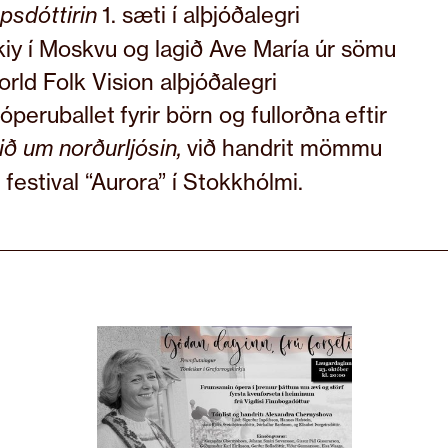
1. sæti í alþjóðalegri
psdóttirin
iy í Moskvu og lagið Ave María úr sömu
rld Folk Vision alþjóðalegri
óperuballet fyrir börn og fullorðna eftir
við handrit mömmu
ið um norðurljósin,
 festival “Aurora” í Stokkhólmi.