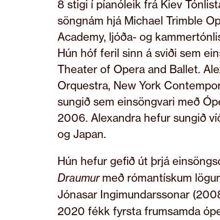
8 stigi í píanóleik frá Kiev Tónli
söngnám hjá Michael Trimble Oper
Academy, ljóða- og kammertónlis
Hún hóf feril sinn á sviði sem e
Theater of Opera and Ballet. Al
Orquestra, New York Contempor
sungið sem einsöngvari með Ópe
2006. Alexandra hefur sungið víð
og Japan.
Hún hefur gefið út þrjá einsöng
með rómantískum lögum 
Draumur
Jónasar Ingimundarssonar (200
2020 fékk fyrsta frumsamda óp