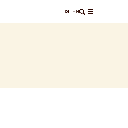
Leita
IS
EN
Opna valmynd