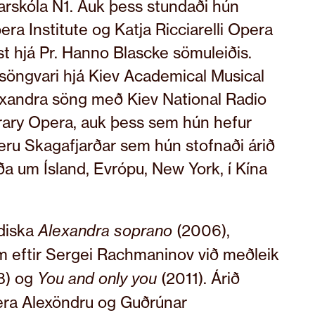
starskóla N1. Auk þess stundaði hún
a Institute og Katja Ricciarelli Opera
t hjá Pr. Hanno Blascke sömuleiðis.
insöngvari hjá Kiev Academical Musical
exandra söng með Kiev National Radio
ary Opera, auk þess sem hún hefur
ru Skagafjarðar sem hún stofnaði árið
a um Ísland, Evrópu, New York, í Kína
sdiska
(2006),
Alexandra soprano
eftir Sergei Rachmaninov við meðleik
8) og
(2011). Árið
You and only you
era Alexöndru og Guðrúnar