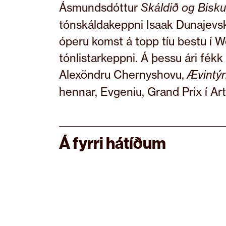
Ásmundsdóttur
Skáldið og Bisku
tónskáldakeppni Isaak Dunajevsk
óperu komst á topp tíu bestu í Wo
tónlistarkeppni. Á þessu ári fékk 
Alexöndru Chernyshovu,
Ævintýr
hennar, Evgeniu, Grand Prix í Art
Á fyrri hátíðum