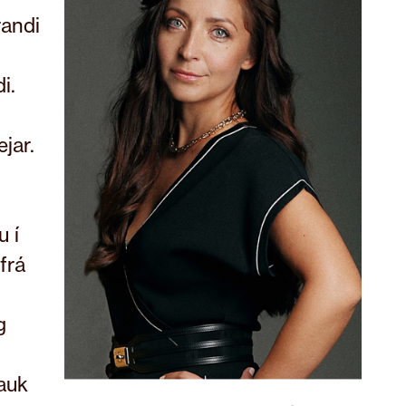
randi
i.
jar.
u í
frá
g
lauk