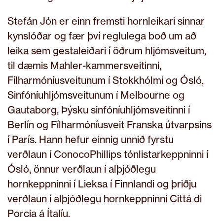
Stefán Jón er einn fremsti hornleikari sinnar
kynslóðar og fær því reglulega boð um að
leika sem gestaleiðari í öðrum hljómsveitum,
til dæmis Mahler-kammersveitinni,
Fílharmóníusveitunum í Stokkhólmi og Ósló,
Sinfóníuhljómsveitunum í Melbourne og
Gautaborg, Þýsku sinfóníuhljómsveitinni í
Berlín og Fílharmóníusveit Franska útvarpsins
í París. Hann hefur einnig unnið fyrstu
verðlaun í ConocoPhillips tónlistarkeppninni í
Ósló, önnur verðlaun í alþjóðlegu
hornkeppninni í Lieksa í Finnlandi og þriðju
verðlaun í alþjóðlegu hornkeppninni Cittá di
Porcia á Ítalíu.