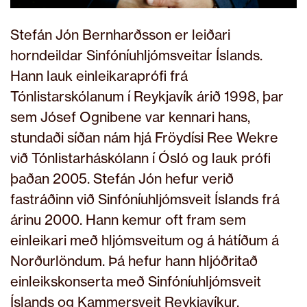
Stefán Jón Bernharðsson er leiðari
horndeildar Sinfóníuhljómsveitar Íslands.
Hann lauk einleikaraprófi frá
Tónlistarskólanum í Reykjavík árið 1998, þar
sem Jósef Ognibene var kennari hans,
stundaði síðan nám hjá Fröydísi Ree Wekre
við Tónlistarháskólann í Ósló og lauk prófi
þaðan 2005. Stefán Jón hefur verið
fastráðinn við Sinfóníuhljómsveit Íslands frá
árinu 2000. Hann kemur oft fram sem
einleikari með hljómsveitum og á hátíðum á
Norðurlöndum. Þá hefur hann hljóðritað
einleikskonserta með Sinfóníuhljómsveit
Íslands og Kammersveit Reykjavíkur.