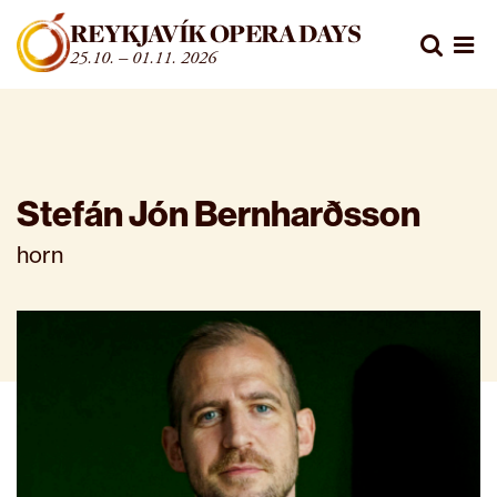
Fara beint í efni
REYKJAVÍK OPERA DAYS
Leita
25.10. – 01.11. 2026
Opn
Stefán Jón Bernharðsson
horn