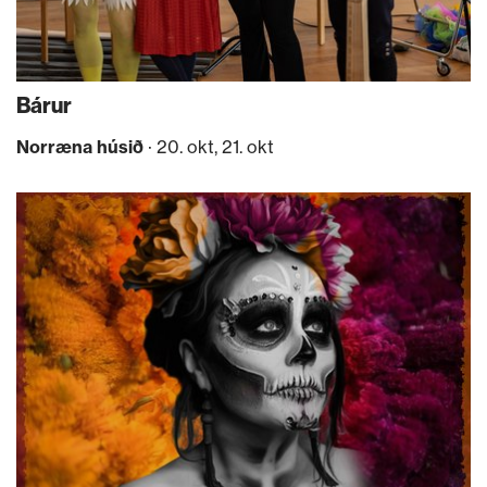
Bárur
Norræna húsið
· 20. okt, 21. okt