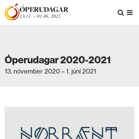
Fara beint í efni
ÓPERUDAGAR
Leita
13.11. – 01.06. 2021
Opn
Óperudagar 2020-2021
13. nóvember 2020 – 1. júní 2021