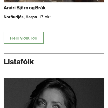
Andri Björn og Brák
Norðurljós, Harpa
· 17. okt
Fleiri viðburðir
Listafólk