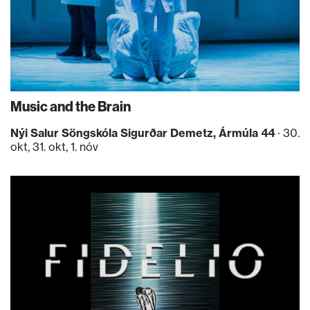
Music and the Brain
Nýi Salur Söngskóla Sigurðar Demetz, Ármúla 44
· 30.
okt, 31. okt, 1. nóv