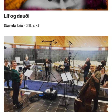
Líf og dauði
Gamla bíó
· 29. okt